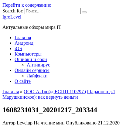
Перейти к содержанию
Search for:
IgroLevel
Актуальные обзоры мира IT
Главная
Андроид
iOS
Компьютеры
Ошибки и сбои
Антивирус
Онлайн сервисы
Лайфхаки
О сайте
Главная
»
ООО А-Трейд ЕСПП 110297 (Шарапово д.1
Марушкинское): как вернуть деньги
1608231031_20201217_203344
Автор
Levelup
На чтение
мин
Опубликовано
21.12.2020