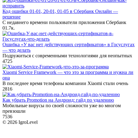
Код ошибки 01-01, 20-01, 01-05 в Сбербанк Онлайн —
решение
С недавнего времени пользователи приложения Сбербанк
0
1.7к.
Ошибка «У вас нет действующих сертификатов» в Госуслугах
— что делать
Подружиться с современными технологиями для неопытных
4
725
Xiaomi Service Framework — что это за программа и нужна ли
она
В последнее время телефоны компании Xiaomi стали очень
2
816
Как убрать Promotion на Андроид: гайд по удалению
Мобильные вирусы по своей сложности уже во многом
превзошли
7
536
© 2026 IgroLevel