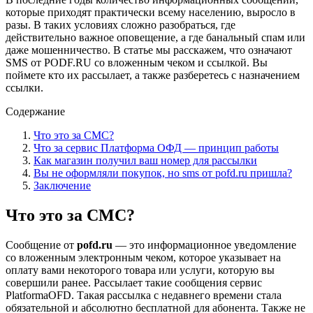
которые приходят практически всему населению, выросло в
разы. В таких условиях сложно разобраться, где
действительно важное оповещение, а где банальный спам или
даже мошенничество. В статье мы расскажем, что означают
SMS от PODF.RU со вложенным чеком и ссылкой. Вы
поймете кто их рассылает, а также разберетесь с назначением
ссылки.
Содержание
Что это за СМС?
Что за сервис Платформа ОФД — принцип работы
Как магазин получил ваш номер для рассылки
Вы не оформляли покупок, но sms от pofd.ru пришла?
Заключение
Что это за СМС?
Сообщение от
pofd.ru
— это информационное уведомление
со вложенным электронным чеком, которое указывает на
оплату вами некоторого товара или услуги, которую вы
совершили ранее. Рассылает такие сообщения сервис
PlatformaOFD. Такая рассылка с недавнего времени стала
обязательной и абсолютно бесплатной для абонента. Также не