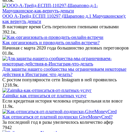
4
8.6к.
ООО А-Трейд ЕСПП 110297 (Шарапово д.1 Марушкинское):
как вернуть деньги
В настоящее время Сеть переполнен гневными отзывами
39
2.1к.
Как организовать и проводить онлайн-встречи?
Начиная с марта 2020 года большинство деловых переговоров
0
1.8к.
Для защиты нашего сообщества мы ограничиваем некоторые
действия в Инстаграм: что делать?
С ростом популярности сети Instagram в ней проявились
12
18.9к.
Zaimika: как отписаться от платных услуг
Если кредитная история человека отрицательная или вовсе
1
1.9к.
Как отписаться от платной подписки GiveMoneyCred?
За последний год в разы увеличилось количество афер
7
942