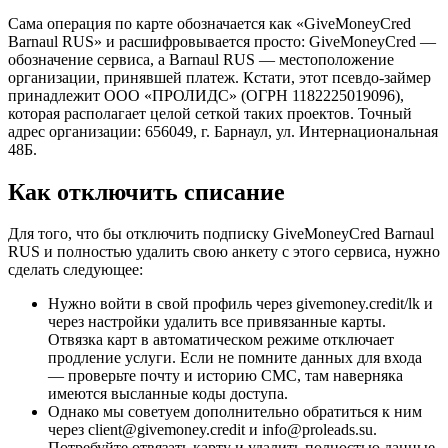
Сама операция по карте обозначается как «GiveMoneyCred
Barnaul RUS» и расшифровывается просто: GiveMoneyCred —
обозначение сервиса, а Barnaul RUS — местоположение
организации, принявшей платеж. Кстати, этот псевдо-займер
принадлежит ООО «ПРОЛИДС» (ОГРН 1182225019096),
которая располагает целой сеткой таких проектов. Точный
адрес организации: 656049, г. Барнаул, ул. Интернациональная
48Б.
Как отключить списание
Для того, что бы отключить подписку GiveMoneyCred Barnaul
RUS и полностью удалить свою анкету с этого сервиса, нужно
сделать следующее:
Нужно войти в свой профиль через givemoney.credit/lk и
через настройки удалить все привязанные карты.
Отвязка карт в автоматическом режиме отключает
продление услуги. Если не помните данных для входа
— проверьте почту и историю СМС, там наверняка
имеются высланные коды доступа.
Однако мы советуем дополнительно обратиться к ним
через client@givemoney.credit и info@proleads.su.
Потребуйте отвязать карту и удалить полностью данные