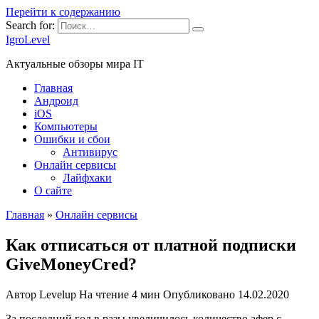
Перейти к содержанию
Search for:
IgroLevel
Актуальные обзоры мира IT
Главная
Андроид
iOS
Компьютеры
Ошибки и сбои
Антивирус
Онлайн сервисы
Лайфхаки
О сайте
Главная
»
Онлайн сервисы
Как отписаться от платной подписки
GiveMoneyCred?
Автор
Levelup
На чтение
4 мин
Опубликовано
14.02.2020
За последний год в разы увеличилось количество афер с