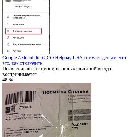
Google Axlebolt ltd G CO Helppay USA снимает деньги: что
это, как отключить
Появление несанкционированных списаний всегда
воспринимается
4
8.6к.