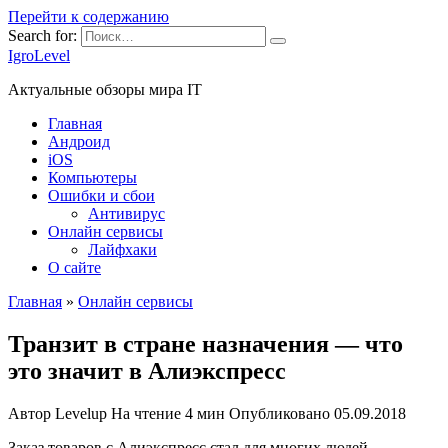
Перейти к содержанию
Search for:
IgroLevel
Актуальные обзоры мира IT
Главная
Андроид
iOS
Компьютеры
Ошибки и сбои
Антивирус
Онлайн сервисы
Лайфхаки
О сайте
Главная
»
Онлайн сервисы
Транзит в стране назначения — что
это значит в Алиэкспресс
Автор
Levelup
На чтение
4 мин
Опубликовано
05.09.2018
Заказ товаров с Алиэкспресс стал для многих людей