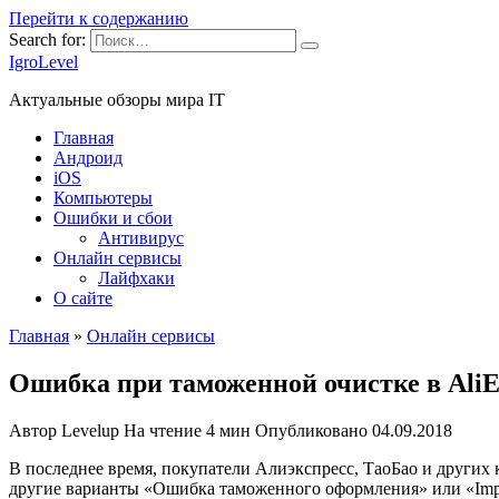
Перейти к содержанию
Search for:
IgroLevel
Актуальные обзоры мира IT
Главная
Андроид
iOS
Компьютеры
Ошибки и сбои
Антивирус
Онлайн сервисы
Лайфхаки
О сайте
Главная
»
Онлайн сервисы
Ошибка при таможенной очистке в AliEx
Автор
Levelup
На чтение
4 мин
Опубликовано
04.09.2018
В последнее время, покупатели Алиэкспресс, ТаоБао и други
другие варианты «Ошибка таможенного оформления» или «Impor