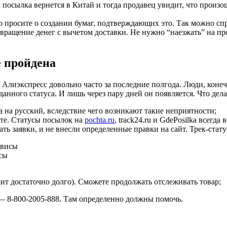
посылка вернется в Китай и тогда продавец увидит, что произош
о просите о создании бумаг, подтверждающих это. Так можно спр
вращение денег с вычетом доставки. Не нужно “наезжать” на пр
е пройдена
а Алиэкспресс довольно часто за последние полгода. Люди, коне
данного статуса. И лишь через пару дней он появляется. Что де
 на русский, вследствие чего возникают такие неприятности;
те. Статусы посылок на
pochta.ru
, track24.ru и GdePosilka всегд
ть заявки, и не внесли определенные правки на сайт. Трек-стату
сы
ит достаточно долго). Сможете продолжать отслеживать товар;
— 8-800-2005-888. Там определенно должны помочь.