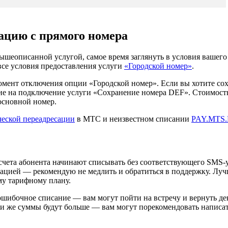
ацию с прямого номера
ышеописанной услугой, самое время заглянуть в условия вашег
все условия предоставления услуги
«Городской номер»
.
момент отключения опции «Городской номер». Если вы хотите со
ие на подключение услуги «Сохранение номера DEF». Стоимость 
основной номер.
еской переадресации
в МТС и неизвестном списании
PAY.MTS
 счета абонента начинают списывать без соответствующего SMS-
ацией — рекомендую не медлить и обратиться в поддержку. Лучш
му тарифному плану.
шибочное списание — вам могут пойти на встречу и вернуть день
и же суммы будут больше — вам могут порекомендовать написать