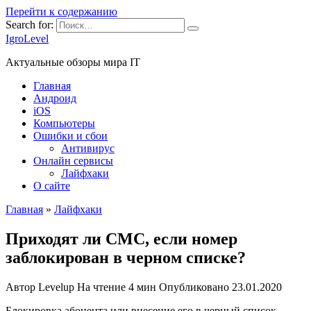
Перейти к содержанию
Search for:
IgroLevel
Актуальные обзоры мира IT
Главная
Андроид
iOS
Компьютеры
Ошибки и сбои
Антивирус
Онлайн сервисы
Лайфхаки
О сайте
Главная
»
Лайфхаки
Приходят ли СМС, если номер
заблокирован в черном списке?
Автор
Levelup
На чтение
4 мин
Опубликовано
23.01.2020
Блокировка абонента или внесение его в черный список —