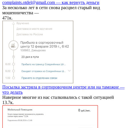
complaints.otdel@gmail.com — как вернуть деньги
За несколько лет в сети снова расцвел старый вид
мошенничества —
47
1к.
Посылка застряла в сортировочном центре или на таможне —
что делать
Наверное многие из нас сталкивались с такой ситуацией
1
3.7к.