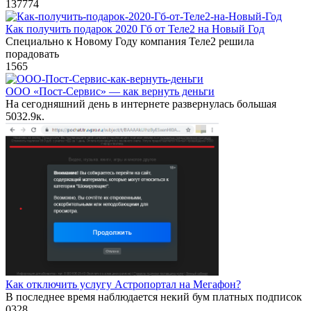
137
774
Как получить подарок 2020 Гб от Теле2 на Новый Год
Специально к Новому Году компания Теле2 решила
порадовать
1
565
ООО «Пост-Сервис» — как вернуть деньги
На сегодняшний день в интернете развернулась большая
503
2.9к.
Как отключить услугу Астропортал на Мегафон?
В последнее время наблюдается некий бум платных подписок
0
328