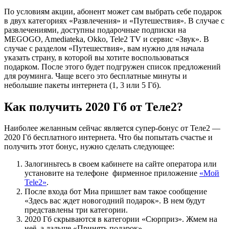
По условиям акции, абонент может сам выбрать себе подарок
в двух категориях «Развлечения» и «Путешествия». В случае с
развлечениями, доступны подарочные подписки на
MEGOGO, Amediateka, Okko, Tele2 TV и сервис «Звук». В
случае с разделом «Путешествия», вам нужно для начала
указать страну, в которой вы хотите воспользоваться
подарком. После этого будет подгружен список предложений
для роуминга. Чаще всего это бесплатные минуты и
небольшие пакеты интернета (1, 3 или 5 Гб).
Как получить 2020 Гб от Теле2?
Наиболее желанным сейчас является супер-бонус от Теле2 —
2020 Гб бесплатного интернета. Что бы попытать счастье и
получить этот бонус, нужно сделать следующее:
Залогиньтесь в своем кабинете на сайте оператора или
установите на телефоне фирменное приложение
«Мой
Tele2»
.
После входа бот Миа пришлет вам такое сообщение
«Здесь вас ждет новогодний подарок». В нем будут
представлены три категории.
2020 Гб скрываются в категории «Сюрприз». Жмем на
неё, а дальше «Принять подарок».