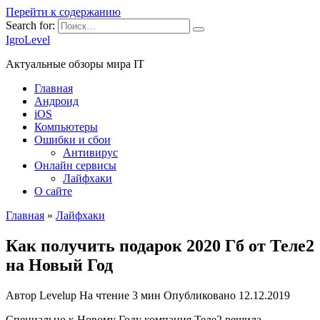
Перейти к содержанию
Search for:
IgroLevel
Актуальные обзоры мира IT
Главная
Андроид
iOS
Компьютеры
Ошибки и сбои
Антивирус
Онлайн сервисы
Лайфхаки
О сайте
Главная
»
Лайфхаки
Как получить подарок 2020 Гб от Теле2
на Новый Год
Автор
Levelup
На чтение
3 мин
Опубликовано
12.12.2019
Специально к Новому Году компания Теле2 решила