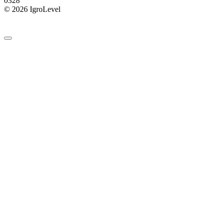
0
328
© 2026 IgroLevel