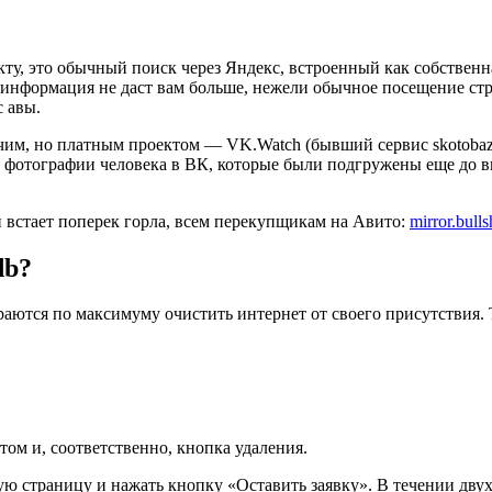
акту, это обычный поиск через Яндекс, встроенный как собств
 информация не даст вам больше, нежели обычное посещение стр
 авы.
чим, но платным проектом — VK.Watch (бывший сервис skotobaza.
се фотографии человека в ВК, которые были подгружены еще до 
 встает поперек горла, всем перекупщикам на Авито:
mirror.bulls
db?
раются по максимуму очистить интернет от своего присутствия. Т
том и, соответственно, кнопка удаления.
ую страницу и нажать кнопку «Оставить заявку». В течении дву