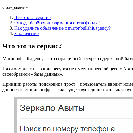
Содержание
Что это за сервис?
Откуда берётся информация о телефонах?
Как удалить объявление с mirror.bullshit.agency?
Заключение
Что это за сервис?
Mirror.bullshit.agency – это справочный ресурс, содержащий б
На самом деле название ресурса не имеет ничего общего с Ави
своеобразной «базы данных».
Принцип работы поисковика прост – пользователь вводит номе
данное сочетание цифр. Также существует дополнительная фун