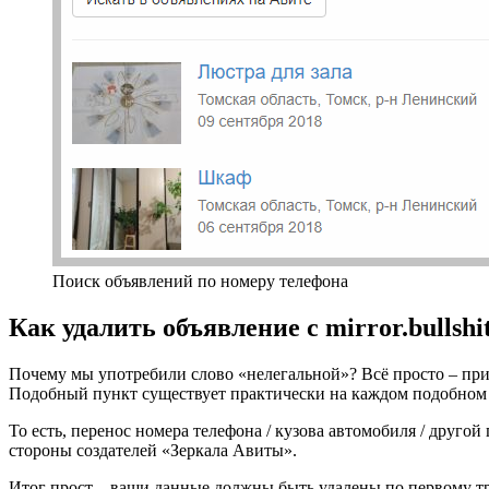
Поиск объявлений по номеру телефона
Как удалить объявление с mirror.bullshi
Почему мы употребили слово «нелегальной»? Всё просто – пр
Подобный пункт существует практически на каждом подобном с
То есть, перенос номера телефона / кузова автомобиля / друго
стороны создателей «Зеркала Авиты».
Итог прост – ваши данные должны быть удалены по первому тре