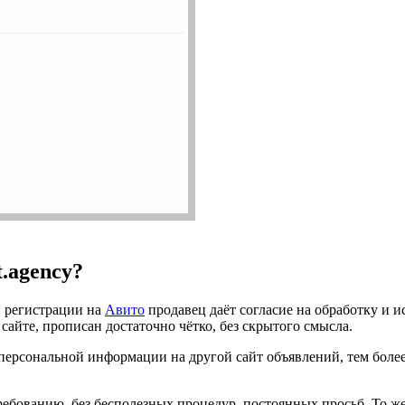
t.agency?
и регистрации на
Авито
продавец даёт согласие на обработку и и
айте, прописан достаточно чётко, без скрытого смысла.
й персональной информации на другой сайт объявлений, тем боле
бованию, без бесполезных процедур, постоянных просьб. То же с