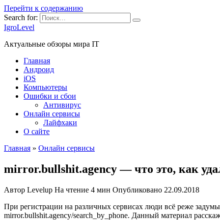
Перейти к содержанию
Search for:
IgroLevel
Актуальные обзоры мира IT
Главная
Андроид
iOS
Компьютеры
Ошибки и сбои
Антивирус
Онлайн сервисы
Лайфхаки
О сайте
Главная
»
Онлайн сервисы
mirror.bullshit.agency — что это, как у
Автор
Levelup
На чтение
4 мин
Опубликовано
22.09.2018
При регистрации на различных сервисах люди всё реже задумы
mirror.bullshit.agency/search_by_phone. Данный материал расска