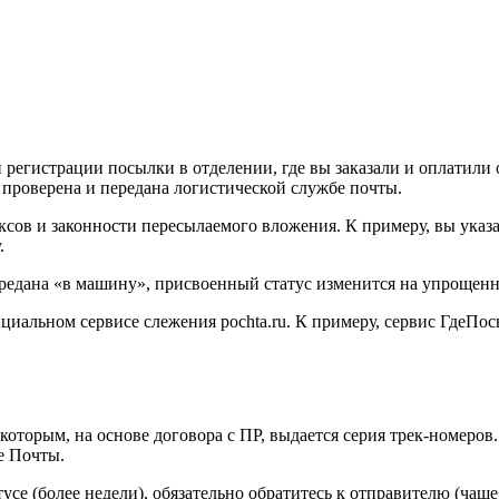
й регистрации посылки в отделении, где вы заказали и оплатили
т проверена и передана логистической службе почты.
сов и законности пересылаемого вложения. К примеру, вы указал
.
передана «в машину», присвоенный статус изменится на упрощен
циальном сервисе слежения pochta.ru. К примеру, сервис ГдеПо
которым, на основе договора с ПР, выдается серия трек-номеро
е Почты.
тусе (более недели), обязательно обратитесь к отправителю (чащ