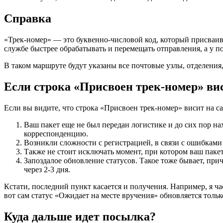
Справка
«Трек-номер» — это буквенно-числовой код, который присваив
службе быстрее обрабатывать и перемещать отправления, а у по
В таком маршруте будут указаны все почтовые узлы, отделения
Если строка «Присвоен трек-номер» вис
Если вы видите, что строка «Присвоен трек-номер» висит на сай
Ваш пакет еще не был передан логистике и до сих пор нах
корреспонденцию.
Возникли сложности с регистрацией, в связи с ошибками 
Также не стоит исключать момент, при котором ваш паке
Запоздалое обновление статусов. Такое тоже бывает, при
через 2-3 дня.
Кстати, последний пункт касается и получения. Например, я ча
вот сам статус «Ожидает на месте вручения» обновляется только
Куда дальше идет посылка?