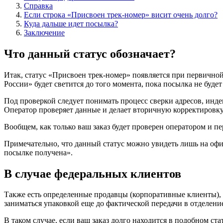
Справка
Если строка «Присвоен трек-номер» висит очень долго?
Куда дальше идет посылка?
Заключение
Что данный статус обозначает?
Итак, статус «Присвоен трек-номер» появляется при первично
России» будет светится до того момента, пока посылка не буде
Под проверкой следует понимать процесс сверки адресов, индек
Оператор проверяет данные и делает вторичную корректировку
Вообщем, как только ваш заказ будет проверен оператором и 
Примечательно, что данный статус можно увидеть лишь на офи
посылке получена».
В случае федеральных клиентов
Также есть определенные продавцы (корпоративные клиенты), 
заниматься упаковкой еще до фактической передачи в отделени
В таком случае, если ваш заказ долго находится в подобном ста