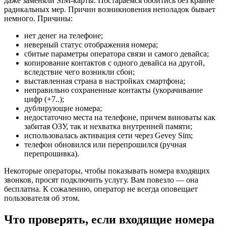
даже заменяли SIM-карты. Постараемся обойтись без крайне
радикальных мер. Причин возникновения неполадок бывает
немного. Причины:
нет денег на телефоне;
неверный статус отображения номера;
сбитые параметры оператора связи и самого девайса;
копирование контактов с одного девайса на другой,
вследствие чего возникли сбои;
выставленная страна в настройках смартфона;
неправильно сохраненные контакты (укорачивание
цифр (+7..);
дублирующие номера;
недостаточно места на телефоне, причем виноваты как
забитая ОЗУ, так и нехватка внутренней памяти;
использовалась активация сети через Gevey Sim;
телефон обновился или перепрошился (ручная
перепрошивка).
Некоторые операторы, чтобы показывать номера входящих
звонков, просят подключить услугу. Вам повезло — она
бесплатна. К сожалению, оператор не всегда оповещает
пользователя об этом.
Что проверять, если входящие номера