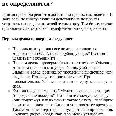
не определяются?
Данная проблема решается достаточно просто, вам повезло. И
даже если по нижеуказанным действиям не получится
устранить неполадки, поменяйте сим-карту. Тем более, сейчас
при замене сим-карты ваш телефонный номер сохраняется.
Первым делом проверяем следующее
Правильно ли указаны все номера, начинаются
корректно ли (+7…), нет ли дублирующих? Их стоит
удалить или объединить.
Первым делом, проверьте баланс на телефоне. Обычно,
когда там ноль или минус (особенно, у абонентов
Билайн и Теле2) возникают проблемы с высвечиванием
входящих. Попробуйте пополнить счет. При
положительном балансе все должно вернуться на круги
своя.
Купили новую сим-карту? Может выключена функция
“определение номеров”. Позвоните своему оператору
(они подскажут, как включить такую услугу), перейдите
на их сайт, в личный кабинет, и установите ее вручную.
Также, многие операторы выпускают свои приложения.
Скачайте (через Google Play, App Store), установите,