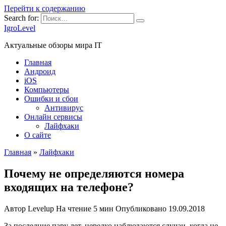
Перейти к содержанию
Search for:
IgroLevel
Актуальные обзоры мира IT
Главная
Андроид
iOS
Компьютеры
Ошибки и сбои
Антивирус
Онлайн сервисы
Лайфхаки
О сайте
Главная
»
Лайфхаки
Почему не определяются номера
входящих на телефоне?
Автор
Levelup
На чтение
5 мин
Опубликовано
19.09.2018
За последние пару лет, нередко наблюдаются случаи, когда не