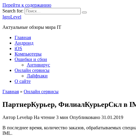
Перейти к содержанию
Search for:
IgroLevel
Актуальные обзоры мира IT
Главная
Андроид
iOS
Компьютеры
Ошибки и сбои
Антивирус
Онлайн сервисы
Лайфхаки
О сайте
Главная
»
Онлайн сервисы
ПартнерКурьер, ФилиалКурьерСкл в IM
Автор
Levelup
На чтение
3 мин
Опубликовано
31.01.2019
В последнее время, количество заказов, обрабатываемых спец
IML.