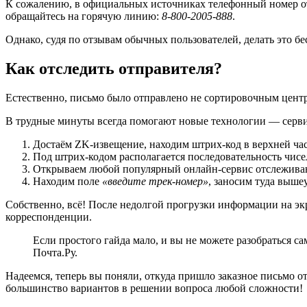
К сожалению, в официальных источниках телефонный номер отд
обращайтесь на горячую линию:
8-800-2005-888
.
Однако, судя по отзывам обычных пользователей, делать это б
Как отследить отправителя?
Естественно, письмо было отправлено не сортировочным центр
В трудные минуты всегда помогают новые технологии — серви
Достаём ZK-извещение, находим штрих-код в верхней час
Под штрих-кодом располагается последовательность чисел 
Открываем любой популярный онлайн-сервис отслеживани
Находим поле
«введите трек-номер»
, заносим туда выше
Собственно, всё! После недолгой прогрузки информации на эк
корреспонденции.
Если простого гайда мало, и вы не можете разобраться 
Почта.Ру.
Надеемся, теперь вы поняли, откуда пришло заказное письмо о
большинство вариантов в решении вопроса любой сложности!