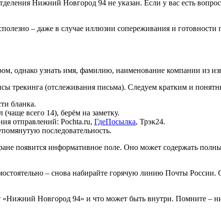
еления Нижний Новгород 94 не указан. Если у вас есть вопрос
есполезно – даже в случае иллюзии сопереживания и готовности 
ом, однако узнать имя, фамилию, наименование компании из из
сы трекинга (отслеживания письма). Следуем кратким и понят
ти бланка.
(чаще всего 14), берём на заметку.
я отправлений: Pochta.ru,
ГдеПосылка
, Трэк24.
упомянутую последовательность.
ране появится информативное поле. Оно может содержать полный
самостоятельно – снова набирайте горячую линию Почты России.
т «Нижний Новгород 94» и что может быть внутри. Помните – ни