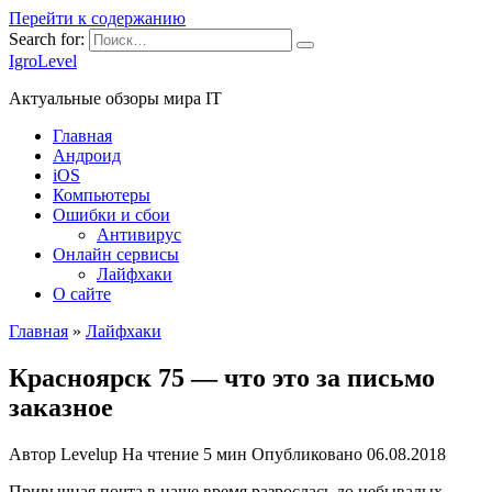
Перейти к содержанию
Search for:
IgroLevel
Актуальные обзоры мира IT
Главная
Андроид
iOS
Компьютеры
Ошибки и сбои
Антивирус
Онлайн сервисы
Лайфхаки
О сайте
Главная
»
Лайфхаки
Красноярск 75 — что это за письмо
заказное
Автор
Levelup
На чтение
5 мин
Опубликовано
06.08.2018
Привычная почта в наше время разрослась до небывалых