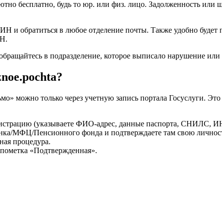
олютно бесплатно, будь то юр. или физ. лицо. Задолженность ил
УИН и обратиться в любое отделение почты. Также удобно будет 
ИН.
бращайтесь в подразделение, которое выписало нарушение или 
noe.pochta?
мо» можно только через учетную запись портала Госуслуги. Это 
гистрацию (указываете ФИО-адрес, данные паспорта, СНИЛС, И
 банка/МФЦ/Пенсионного фонда и подтверждаете там свою личнос
тная процедура.
с-пометка «Подтвержденная».