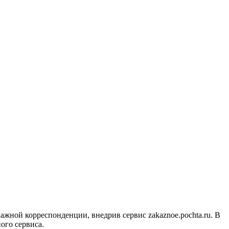
мажной корреспонденции, внедрив сервис zakaznoe.pochta.ru. В
ного сервиса.