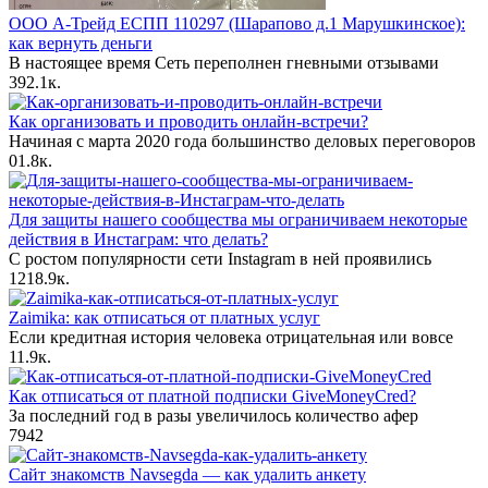
ООО А-Трейд ЕСПП 110297 (Шарапово д.1 Марушкинское):
как вернуть деньги
В настоящее время Сеть переполнен гневными отзывами
39
2.1к.
Как организовать и проводить онлайн-встречи?
Начиная с марта 2020 года большинство деловых переговоров
0
1.8к.
Для защиты нашего сообщества мы ограничиваем некоторые
действия в Инстаграм: что делать?
С ростом популярности сети Instagram в ней проявились
12
18.9к.
Zaimika: как отписаться от платных услуг
Если кредитная история человека отрицательная или вовсе
1
1.9к.
Как отписаться от платной подписки GiveMoneyCred?
За последний год в разы увеличилось количество афер
7
942
Сайт знакомств Navsegda — как удалить анкету