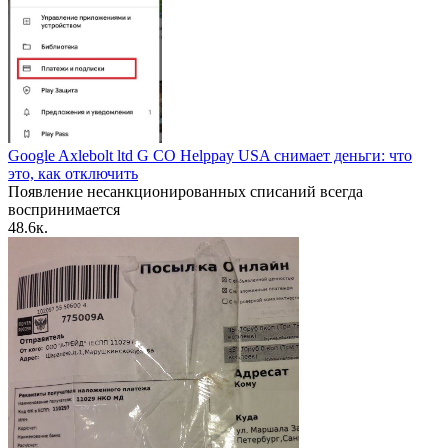
Google Axlebolt ltd G CO Helppay USA снимает деньги: что
это, как отключить
Появление несанкционированных списаний всегда
воспринимается
4
8.6к.