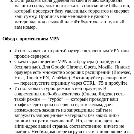
Если раздача была удалена из сайта и заблокирована,
магнет-ссылку можно отыскать в поисковике bithal.com,
который проверяет базу удаленных торрентов и сверяет
хэш-сумму. Прописав наименование нужного
материала, под ссылкой на сайт будет указан нужный
вам номер.
Обход с применением VPN
Использовать интернет-браузер с встроенным VPN или
прокси-сервером;
Скачать расширение VPN для браузера (подойдут и
бесплатные). Для Google Chrome, Opera, Mozilla, Яндекс
браузера есть множество хороших расширений (Browsec,
Hola, Touch VPN, ZenMate). Активируйте расширение
— перезапустите страницу через CTRL+F5 и пробуйте.
Использовать турбо-режим в веб-браузере. В
современных веб-обозревателях (Опера, Яндекс) есть
такой режим — “турбо” — который проводит ваш
трафик через прокси-сервера и, тем самым, дает
возможность заходить на запрещенные сайты и
загружать запрещенные материалы без каких-либо
лишних затрат и скачиваний. Но, если попадете на
айпи-адрес вашей страны, соответственно, ничего не
выйдет. Необходимо перезагрузиться и заново включить