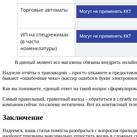
В данный момент все магазины обязаны внедрить онлайн
Надоели отчёты о транзакциях – просто откажите в предоставл
бывают «ошибочные чеки» (кассир ошибся в букве электронного
Как вы понимаете, единый ответ на такой вопрос сформулиров
Самый правильный, грамотный выход – обратиться в службу п
компания сейчас по-своему нетипична. Вот их контактный тел
Заключение
Надеемся, наша статья помогла разобраться с вопросом приходящ
наоборот призваны максимально упростить жизнь в сложных с