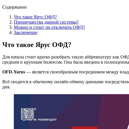
Содержание
Что такое Ярус ОФД?
Преимущества данной системы?
Можно и стоит ли отключать ОФД?
Заключение
Что такое Ярус ОФД?
Для начала стоит кратко разобрать такую аббревиатуру как О
средним и крупным бизнесом. Она была введена в полноценный
OFD-Yarus
— является своеобразным посредником между влад
Всё сводится к обычному онлайн-обмену данными посредством 
дня.