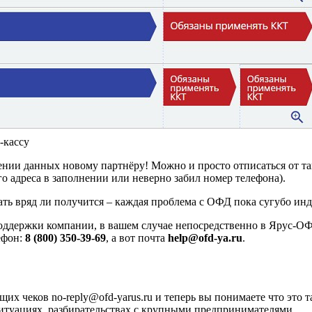
-кассу
ении данных новому партнёру! Можно и просто отписаться от так
 адреса в заполнении или неверно забил номер телефона).
ать вряд ли получится – каждая проблема с ОФД пока сугубо ин
оддержки компании, в вашем случае непосредственно в Ярус-ОФ
ефон:
8 (800) 350-39-69
, а вот почта
help@ofd-ya.ru
.
их чеков no-reply@ofd-yarus.ru и теперь вы понимаете что это т
итуациях, разбирательствах с крупными предпринимателями.