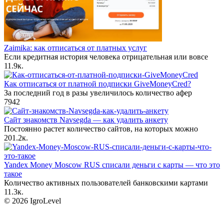
Zaimika: как отписаться от платных услуг
Если кредитная история человека отрицательная или вовсе
1
1.9к.
Как отписаться от платной подписки GiveMoneyCred?
За последний год в разы увеличилось количество афер
7
942
Сайт знакомств Navsegda — как удалить анкету
Постоянно растет количество сайтов, на которых можно
20
1.2к.
Yandex Money Moscow RUS списали деньги с карты — что это
такое
Количество активных пользователей банковскими картами
1
1.3к.
© 2026 IgroLevel