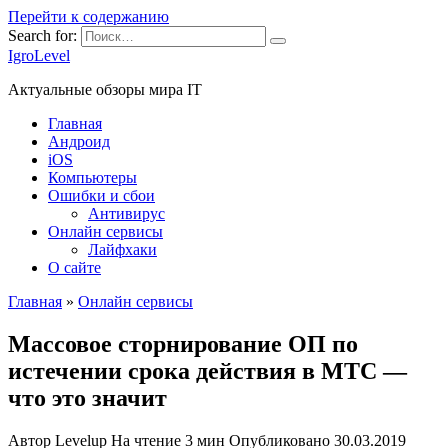
Перейти к содержанию
Search for:
IgroLevel
Актуальные обзоры мира IT
Главная
Андроид
iOS
Компьютеры
Ошибки и сбои
Антивирус
Онлайн сервисы
Лайфхаки
О сайте
Главная
»
Онлайн сервисы
Массовое сторнирование ОП по
истечении срока действия в МТС —
что это значит
Автор
Levelup
На чтение
3 мин
Опубликовано
30.03.2019