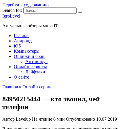
Перейти к содержанию
Search for:
IgroLevel
Актуальные обзоры мира IT
Главная
Андроид
iOS
Компьютеры
Ошибки и сбои
Антивирус
Онлайн сервисы
Лайфхаки
О сайте
Главная
»
Онлайн сервисы
84950215444 — кто звонил, чей
телефон
Автор
Levelup
На чтение
6 мин
Опубликовано
10.07.2019
В наше время, неизвестные звонки настораживают многих