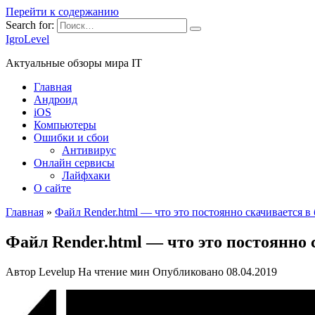
Перейти к содержанию
Search for:
IgroLevel
Актуальные обзоры мира IT
Главная
Андроид
iOS
Компьютеры
Ошибки и сбои
Антивирус
Онлайн сервисы
Лайфхаки
О сайте
Главная
»
Файл Render.html — что это постоянно скачивается в 
Файл Render.html — что это постоянно 
Автор
Levelup
На чтение
мин
Опубликовано
08.04.2019