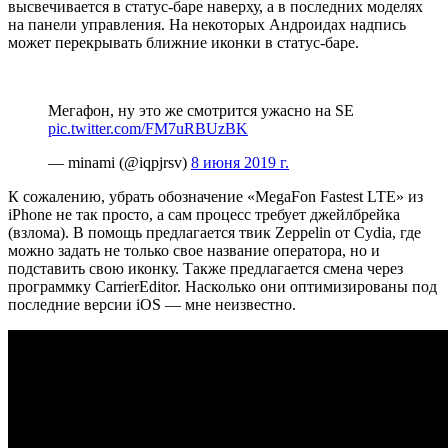
высвечивается в статус-баре наверху, а в последних моделях
на панели управления. На некоторых Андроидах надпись
может перекрывать ближние иконки в статус-баре.
Мегафон, ну это же смотрится ужасно на SE
pic.twitter.com/FM7uRBUzBK
— minami (@iqpjrsv)
8 июня 2019 г.
К сожалению, убрать обозначение «MegaFon Fastest LTE» из
iPhone не так просто, а сам процесс требует джейлбрейка
(взлома). В помощь предлагается твик Zeppelin от Cydia, где
можно задать не только свое название оператора, но и
подставить свою иконку. Также предлагается смена через
программку CarrierEditor. Насколько они оптимизированы под
последние версии iOS — мне неизвестно.