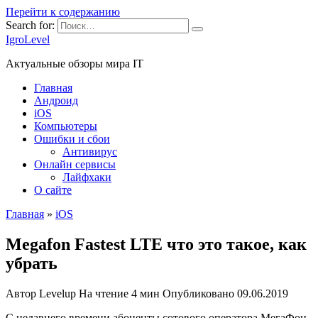
Перейти к содержанию
Search for:
IgroLevel
Актуальные обзоры мира IT
Главная
Андроид
iOS
Компьютеры
Ошибки и сбои
Антивирус
Онлайн сервисы
Лайфхаки
О сайте
Главная
»
iOS
Megafon Fastest LTE что это такое, как
убрать
Автор
Levelup
На чтение
4 мин
Опубликовано
09.06.2019
С недавнего времени абоненты сотового оператора МегаФон