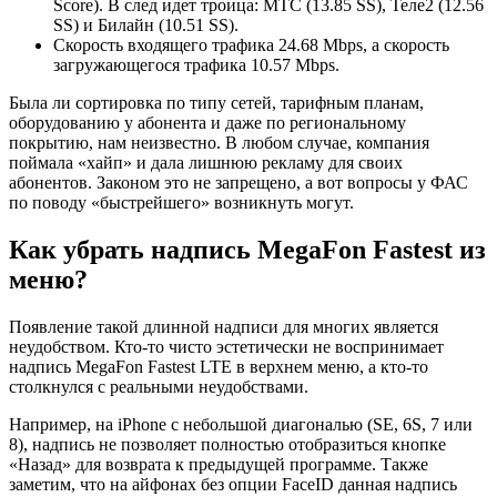
Score). В след идет троица: МТС (13.85 SS), Теле2 (12.56
SS) и Билайн (10.51 SS).
Скорость входящего трафика 24.68 Mbps, а скорость
загружающегося трафика 10.57 Mbps.
Была ли сортировка по типу сетей, тарифным планам,
оборудованию у абонента и даже по региональному
покрытию, нам неизвестно. В любом случае, компания
поймала «хайп» и дала лишнюю рекламу для своих
абонентов. Законом это не запрещено, а вот вопросы у ФАС
по поводу «быстрейшего» возникнуть могут.
Как убрать надпись MegaFon Fastest из
меню?
Появление такой длинной надписи для многих является
неудобством. Кто-то чисто эстетически не воспринимает
надпись MegaFon Fastest LTE в верхнем меню, а кто-то
столкнулся с реальными неудобствами.
Например, на iPhone с небольшой диагональю (SE, 6S, 7 или
8), надпись не позволяет полностью отобразиться кнопке
«Назад» для возврата к предыдущей программе. Также
заметим, что на айфонах без опции FaceID данная надпись