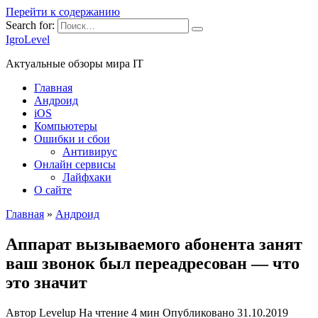
Перейти к содержанию
Search for:
IgroLevel
Актуальные обзоры мира IT
Главная
Андроид
iOS
Компьютеры
Ошибки и сбои
Антивирус
Онлайн сервисы
Лайфхаки
О сайте
Главная
»
Андроид
Аппарат вызываемого абонента занят
ваш звонок был переадресован — что
это значит
Автор
Levelup
На чтение
4 мин
Опубликовано
31.10.2019