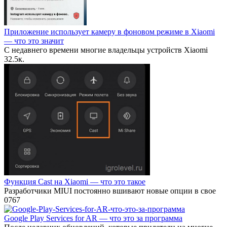
Приложение использует камеру в фоновом режиме в Xiaomi
— что это значит
С недавнего времени многие владельцы устройств Xiaomi
3
2.5к.
Функция Cast на Xiaomi — что это такое
Разработчики MIUI постоянно вшивают новые опции в свое
0
767
Google Play Services for AR — что это за программа