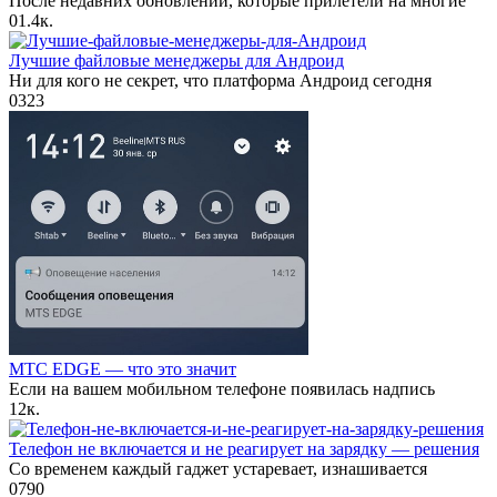
После недавних обновлений, которые прилетели на многие
0
1.4к.
Лучшие файловые менеджеры для Андроид
Ни для кого не секрет, что платформа Андроид сегодня
0
323
МТС EDGE — что это значит
Если на вашем мобильном телефоне появилась надпись
1
2к.
Телефон не включается и не реагирует на зарядку — решения
Со временем каждый гаджет устаревает, изнашивается
0
790