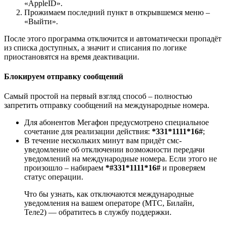
«AppleID».
Прожимаем последний пункт в открывшемся меню –
«Выйти».
После этого программа отключится и автоматически пропадёт
из списка доступных, а значит и списания по логике
приостановятся на время деактивации.
Блокируем отправку сообщений
Самый простой на первый взгляд способ – полностью
запретить отправку сообщений на международные номера.
Для абонентов Мегафон предусмотрено специальное
сочетание для реализации действия:
*331*1111*16#
;
В течение нескольких минут вам придёт смс-
уведомление об отключении возможности передачи
уведомлений на международные номера. Если этого не
произошло – набираем
*#331*1111*16#
и проверяем
статус операции.
Что бы узнать, как отключаются международные
уведомления на вашем операторе (МТС, Билайн,
Теле2) — обратитесь в службу поддержки.