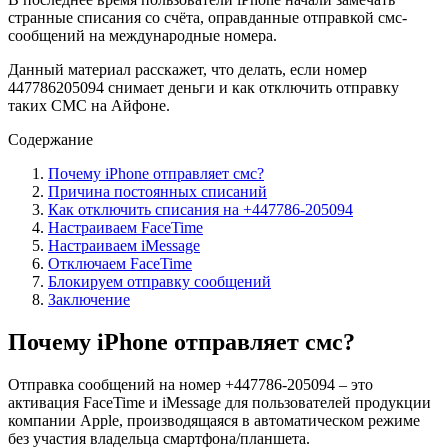
странные списания со счёта, оправданные отправкой смс-
сообщений на международные номера.
Данный материал расскажет, что делать, если номер
447786205094 снимает деньги и как отключить отправку
таких СМС на Айфоне.
Содержание
Почему iPhone отправляет смс?
Причина постоянных списаний
Как отключить списания на +447786-205094
Настраиваем FaceTime
Настраиваем iMessage
Отключаем FaceTime
Блокируем отправку сообщений
Заключение
Почему iPhone отправляет смс?
Отправка сообщений на номер +447786-205094 – это
активация FaceTime и iMessage для пользователей продукции
компании Apple, производящаяся в автоматическом режиме
без участия владельца смартфона/планшета.