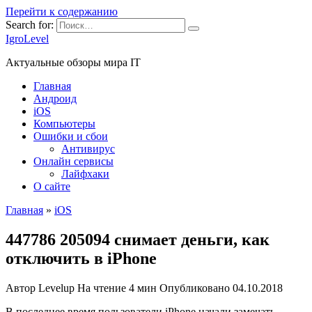
Перейти к содержанию
Search for:
IgroLevel
Актуальные обзоры мира IT
Главная
Андроид
iOS
Компьютеры
Ошибки и сбои
Антивирус
Онлайн сервисы
Лайфхаки
О сайте
Главная
»
iOS
447786 205094 снимает деньги, как
отключить в iPhone
Автор
Levelup
На чтение
4 мин
Опубликовано
04.10.2018
В последнее время пользователи iPhone начали замечать