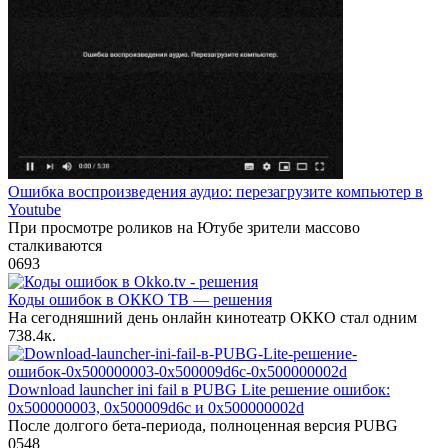
Ошибка воспроизведения аудио: перезагрузите компьютер в
Youtube
При просмотре роликов на Ютубе зрители массово
сталкиваются
0
693
Коды ошибок в ОККО ТВ — решения
На сегодняшний день онлайн кинотеатр ОККО стал одним
7
38.4к.
Download launcher ini fail в PUBG Lite решение ошибок:
0x500000003, 0x500009d6c и 0x500000002d
После долгого бета-периода, полноценная версия PUBG
0
548