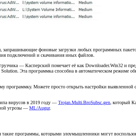
я, запрашивающие фоновые загрузки любых программных пакетов
ния подключений и скачивания иных файлов.
грузчика — Касперский помечает её как Downloader.Win32 и пре
olution. Эта программка способна в автоматическом режиме обн
саму программку. Можете просто открыть настройки выявленной 
типа вирусов в 2019 году —
Trojan.Multi.BroSubsc.gen
, который К
сной угрозы —
ML/Augur
.
тся такие программы, которыми злоумышленники могут воспользо