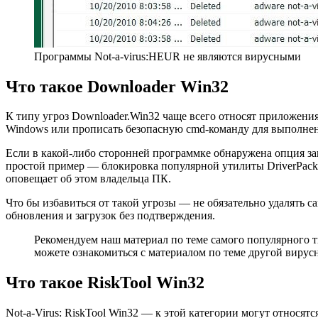
Программы Not-a-virus:HEUR не являются вирусными
Что такое Downloader Win32
К типу угроз Downloader.Win32 чаще всего относят приложени
Windows или прописать безопасную cmd-команду для выполне
Если в какой-либо сторонней программке обнаружена опция за
простой пример — блокировка популярной утилиты DriverPack S
оповещает об этом владельца ПК.
Что бы избавиться от такой угрозы — не обязательно удалять 
обновления и загрузок без подтверждения.
Рекомендуем наш материал по теме самого популярного 
можете ознакомиться с материалом по теме другой виру
Что такое RiskTool Win32
Not-a-Virus: RiskTool Win32 — к этой категории могут относя