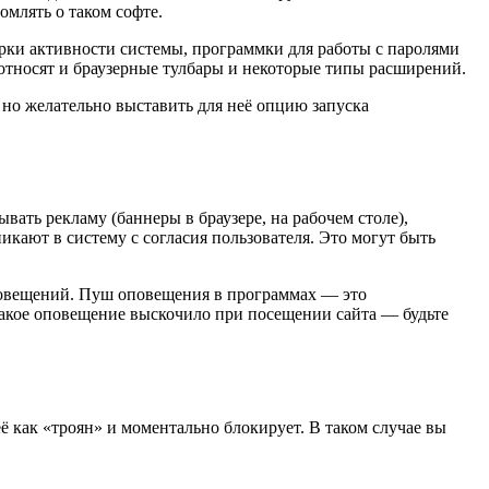
млять о таком софте.
рки активности системы, программки для работы с паролями
о относят и браузерные тулбары и некоторые типы расширений.
 но желательно выставить для неё опцию запуска
ать рекламу (баннеры в браузере, на рабочем столе),
кают в систему с согласия пользователя. Это могут быть
оповещений. Пуш оповещения в программах — это
акое оповещение выскочило при посещении сайта — будьте
ё как «троян» и моментально блокирует. В таком случае вы