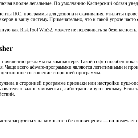
лючая вполне легальные. По умолчанию Касперский обязан уведо
енты IRC, программы для дозвона и скачивания, утилиты прове
хакеров в вашу систему. Примечательно, что к такой угрозе част
ную как RiskTool Win32, можете не переживать за безопасность,
sher
появлению рекламы на компьютере. Такой софт способен показыв
я. Чаще всего adware-программки являются легитимными и прони
лицензионное соглашение сторонней программы.
бнаружила в сторонней программе признаки или настройки пуш-
ователя о важных моментах, либо транслируют рекламу. Если т
йствий.
ается загрузиться на компьютер без оповещения — он помечает е