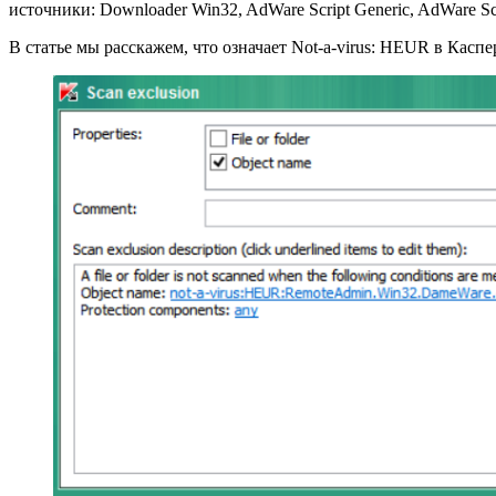
источники: Downloader Win32, AdWare Script Generic, AdWare Scr
В статье мы расскажем, что означает Not-a-virus: HEUR в Касп