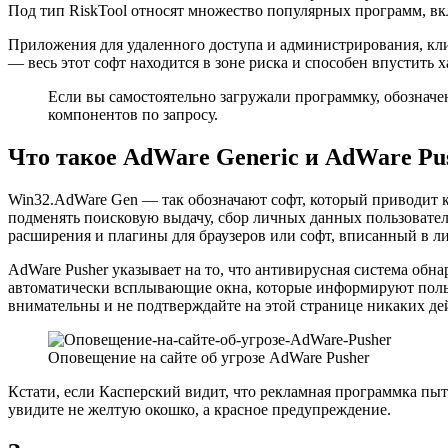
Под тип RiskTool относят множество популярных программ, вк
Приложения для удаленного доступа и администрирования, кли
— весь этот софт находится в зоне риска и способен впустить 
Если вы самостоятельно загружали программку, обозначен
компонентов по запросу.
Что такое AdWare Generic и AdWare Pu
Win32.AdWare Gen — так обозначают софт, который приводит к 
подменять поисковую выдачу, сбор личных данных пользовател
расширения и плагины для браузеров или софт, вписанный в 
AdWare Pusher указывает на то, что антивирусная система о
автоматически всплывающие окна, которые информируют польз
внимательны и не подтверждайте на этой странице никаких де
Оповещение на сайте об угрозе AdWare Pusher
Кстати, если Касперский видит, что рекламная программка пыт
увидите не желтую окошко, а красное предупреждение.