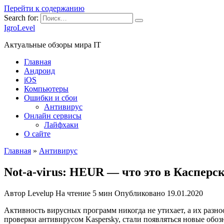
Перейти к содержанию
Search for:
IgroLevel
Актуальные обзоры мира IT
Главная
Андроид
iOS
Компьютеры
Ошибки и сбои
Антивирус
Онлайн сервисы
Лайфхаки
О сайте
Главная
»
Антивирус
Not-a-virus: HEUR — что это в Касперс
Автор
Levelup
На чтение
5 мин
Опубликовано
19.01.2020
Активность вирусных программ никогда не утихает, а их разно
проверки антивирусом Kaspersky, стали появляться новые обозн