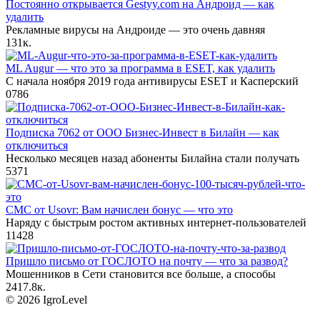
Постоянно открывается Gestyy.com на Андроид — как
удалить
Рекламные вирусы на Андроиде — это очень давняя
13
1к.
ML Augur — что это за программа в ESET, как удалить
С начала ноября 2019 года антивирусы ESET и Касперский
0
786
Подписка 7062 от ООО Бизнес-Инвест в Билайн — как
отключиться
Несколько месяцев назад абоненты Билайна стали получать
5
371
СМС от Usovr: Вам начислен бонус — что это
Наряду с быстрым ростом активных интернет-пользователей
11
428
Пришло письмо от ГОСЛОТО на почту — что за развод?
Мошенников в Сети становится все больше, а способы
24
17.8к.
© 2026 IgroLevel