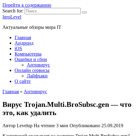
Перейти к содержанию
Search for:
IgroLevel
Актуальные обзоры мира IT
Главная
Андроид
iOS
Компьютеры
Ошибки и сбои
Антивирус
Онлайн сервисы
Лайфхаки
О сайте
Главная
»
Антивирус
Вирус Trojan.Multi.BroSubsc.gen — что
это, как удалить
Автор
Levelup
На чтение
3 мин
Опубликовано
25.09.2019
Касперский указывает на наличие Trojan.Multi.BroSubsc.gen?