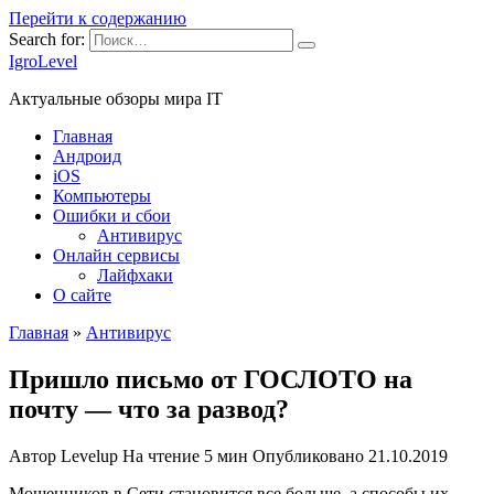
Перейти к содержанию
Search for:
IgroLevel
Актуальные обзоры мира IT
Главная
Андроид
iOS
Компьютеры
Ошибки и сбои
Антивирус
Онлайн сервисы
Лайфхаки
О сайте
Главная
»
Антивирус
Пришло письмо от ГОСЛОТО на
почту — что за развод?
Автор
Levelup
На чтение
5 мин
Опубликовано
21.10.2019
Мошенников в Сети становится все больше, а способы их