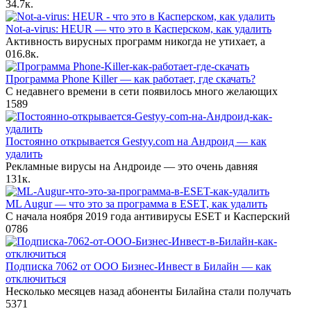
3
4.7к.
Not-a-virus: HEUR — что это в Касперском, как удалить
Активность вирусных программ никогда не утихает, а
0
16.8к.
Программа Phone Killer — как работает, где скачать?
С недавнего времени в сети появилось много желающих
1
589
Постоянно открывается Gestyy.com на Андроид — как
удалить
Рекламные вирусы на Андроиде — это очень давняя
13
1к.
ML Augur — что это за программа в ESET, как удалить
С начала ноября 2019 года антивирусы ESET и Касперский
0
786
Подписка 7062 от ООО Бизнес-Инвест в Билайн — как
отключиться
Несколько месяцев назад абоненты Билайна стали получать
5
371