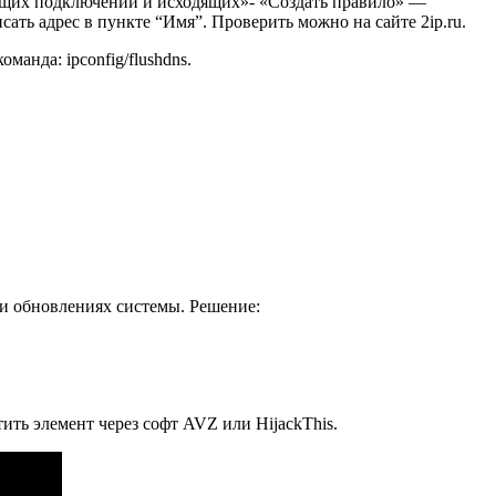
ящих подключений и исходящих»- «Создать правило» —
ь адрес в пункте “Имя”. Проверить можно на сайте 2ip.ru.
анда: ipconfig/flushdns.
ли обновлениях системы. Решение:
тить элемент через софт AVZ или HijackThis.