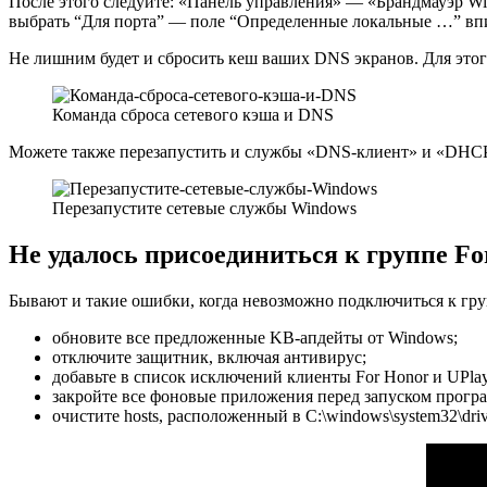
После этого следуйте: «Панель управления» — «Брандмауэр 
выбрать “Для порта” — поле “Определенные локальные …” впис
Не лишним будет и сбросить кеш ваших DNS экранов. Для этого,
Команда сброса сетевого кэша и DNS
Можете также перезапустить и службы «DNS-клиент» и «DHCP
Перезапустите сетевые службы Windows
Не удалось присоединиться к группе Fo
Бывают и такие ошибки, когда невозможно подключиться к гру
обновите все предложенные KB-апдейты от Windows;
отключите защитник, включая антивирус;
добавьте в список исключений клиенты For Honor и UPlay
закройте все фоновые приложения перед запуском прогр
очистите hosts, расположенный в C:\windows\system32\dri