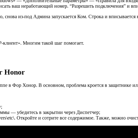
Windows» — «Дополнительные параметры» — «Правила для вход
ать ваш неработающий номер. “Разрешить подключения” и вписат
 снова из-под Админа запускается Ком. Строка и вписывается ком
-клиент». Многим такой шаг помогает.
r Honor
ппе в Фор Хонор. В основном, проблема кроется в защитнике и
;
аммы — убедитесь в закрытии через Диспетчер;
vers\etc\. Откройте и сотрите все содержимое. Также, можно очис