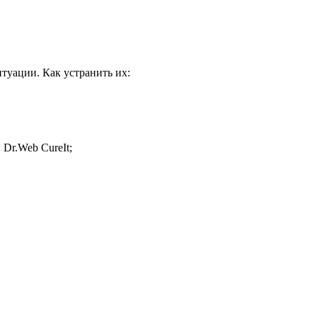
туации. Как устранить их:
Dr.Web CureIt;