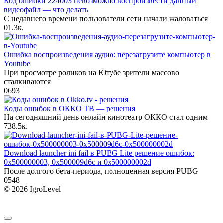
Код ошибки 224003 невозможно воспроизвести данный
видеофайл — что делать
С недавнего времени пользователи сети начали жаловаться
0
1.3к.
Ошибка воспроизведения аудио: перезагрузите компьютер в
Youtube
При просмотре роликов на Ютубе зрители массово
сталкиваются
0
693
Коды ошибок в ОККО ТВ — решения
На сегодняшний день онлайн кинотеатр ОККО стал одним
7
38.5к.
Download launcher ini fail в PUBG Lite решение ошибок:
0x500000003, 0x500009d6c и 0x500000002d
После долгого бета-периода, полноценная версия PUBG
0
548
© 2026 IgroLevel