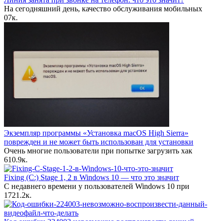
На сегодняшний день, качество обслуживания мобильных
0
7к.
Экземпляр программы «Установка macOS High Sierra»
поврежден и не может быть использован для установки
Очень многие пользователи при попытке загрузить хак
6
10.9к.
Fixing (C:) Stage 1, 2 в Windows 10 — что это значит
С недавнего времени у пользователей Windows 10 при
17
21.2к.