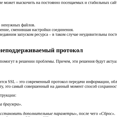
ие может выскочить на постоянно посещаемых и стабильных сайт
во ненужных файлов.
чение, сменившая настройки соединения.
с недавним запуском ресурса – в таком случае неудивительны по
я неподдерживаемый протокол
 помогут в решении проблемы. Причем, эти решения будут актуа
тся SSL – это современный протокол передачи информации, о
у, это самый совершенный на данный момент способ сохраннос
струкции:
а браузера»
.
сстановить дополнительные параметры»
, после чего
«Сброс»
.