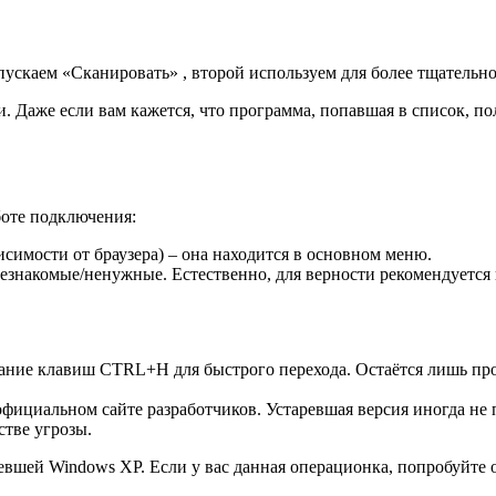
пускаем «Сканировать» , второй используем для более тщательн
 Даже если вам кажется, что программа, попавшая в список, по
боте подключения:
симости от браузера) – она находится в основном меню.
езнакомые/ненужные. Естественно, для верности рекомендуется 
ние клавиш CTRL+H для быстрого перехода. Остаётся лишь прос
официальном сайте разработчиков. Устаревшая версия иногда не
тве угрозы.
ревшей Windows XP. Если у вас данная операционка, попробуйте от