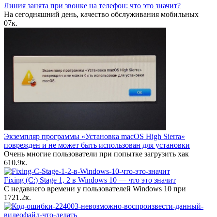
Линия занята при звонке на телефон: что это значит?
На сегодняшний день, качество обслуживания мобильных
0
7к.
Экземпляр программы «Установка macOS High Sierra»
поврежден и не может быть использован для установки
Очень многие пользователи при попытке загрузить хак
6
10.9к.
Fixing (C:) Stage 1, 2 в Windows 10 — что это значит
С недавнего времени у пользователей Windows 10 при
17
21.2к.