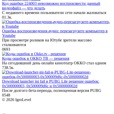
Код ошибки 224003 невозможно воспроизвести данный
видеофайл — что делать
С недавнего времени пользователи сети начали жаловаться
0
1.3к.
Ошибка воспроизведения аудио: перезагрузите компьютер в
Youtube
При просмотре роликов на Ютубе зрители массово
сталкиваются
0
693
Коды ошибок в ОККО ТВ — решения
На сегодняшний день онлайн кинотеатр ОККО стал одним
7
38.5к.
Download launcher ini fail в PUBG Lite решение ошибок:
0x500000003, 0x500009d6c и 0x500000002d
После долгого бета-периода, полноценная версия PUBG
0
548
© 2026 IgroLevel