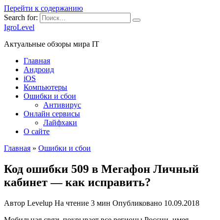
Перейти к содержанию
Search for:
IgroLevel
Актуальные обзоры мира IT
Главная
Андроид
iOS
Компьютеры
Ошибки и сбои
Антивирус
Онлайн сервисы
Лайфхаки
О сайте
Главная
»
Ошибки и сбои
Код ошибки 509 в Мегафон Личный
кабинет — как исправить?
Автор
Levelup
На чтение
3 мин
Опубликовано
10.09.2018
Мобильная связь покрывает все регионы России, имея