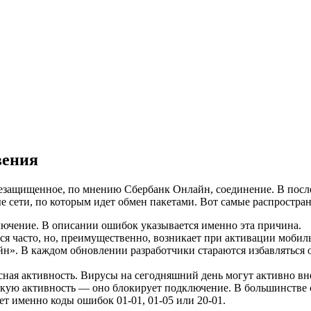
вения
незащищенное, по мнению Сбербанк Онлайн, соединение. В посл
 сети, по которым идет обмен пакетами. Вот самые распростр
лючение. В описании ошибок указывается именно эта причина.
я часто, но, преимущественно, возникает при активации мобил
». В каждом обновлении разработчики стараются избавляться от
ая активность. Вирусы на сегодняшний день могут активно вне
ую активность — оно блокирует подключение. В большинстве с
ет именно коды ошибок 01-01, 01-05 или 20-01.