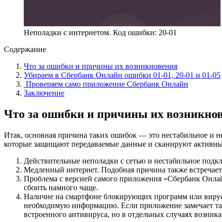
Неполадки с интернетом. Код ошибки: 20-01
Содержание
Что за ошибки и причины их возникновения
Убираем в Сбербанк Онлайн ошибки 01-01, 20-01 и 01-05
Проверяем само приложение Сбербанк Онлайн
Заключение
Что за ошибки и причины их возникно
Итак, основная причина таких ошибок — это нестабильное и 
которые защищают передаваемые данные и сканируют активные
Действительные неполадки с сетью и нестабильное подк
Медленный интернет. Подобная причина также встречаетс
Проблема с версией самого приложения «Сбербанк Онлайн
сбоить намного чаще.
Наличие на смартфоне блокирующих программ или вирусн
необходимую информацию. Если приложение замечает так
встроенного антивируса, но в отдельных случаях возника