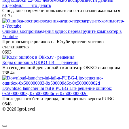
Код ошибки 224003 невозможно воспроизвести данный
видеофайл — что делать
С недавнего времени пользователи сети начали жаловаться
0
1.3к.
Ошибка воспроизведения аудио: перезагрузите компьютер в
Youtube
При просмотре роликов на Ютубе зрители массово
сталкиваются
0
693
Коды ошибок в ОККО ТВ — решения
На сегодняшний день онлайн кинотеатр ОККО стал одним
7
38.4к.
Download launcher ini fail в PUBG Lite решение ошибок:
0x500000003, 0x500009d6c и 0x500000002d
После долгого бета-периода, полноценная версия PUBG
0
548
© 2026 IgroLevel