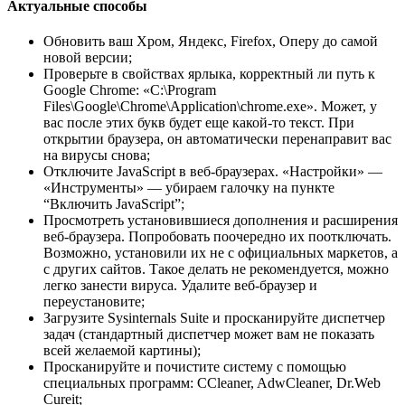
Актуальные способы
Обновить ваш Хром, Яндекс, Firefox, Оперу до самой
новой версии;
Проверьте в свойствах ярлыка, корректный ли путь к
Google Chrome: «C:\Program
Files\Google\Chrome\Application\chrome.exe». Может, у
вас после этих букв будет еще какой-то текст. При
открытии браузера, он автоматически перенаправит вас
на вирусы снова;
Отключите JavaScript в веб-браузерах. «Настройки» —
«Инструменты» — убираем галочку на пункте
“Включить JavaScript”;
Просмотреть установившиеся дополнения и расширения
веб-браузера. Попробовать поочередно их поотключать.
Возможно, установили их не с официальных маркетов, а
с других сайтов. Такое делать не рекомендуется, можно
легко занести вируса. Удалите веб-браузер и
переустановите;
Загрузите Sysinternals Suite и просканируйте диспетчер
задач (стандартный диспетчер может вам не показать
всей желаемой картины);
Просканируйте и почистите систему с помощью
специальных программ: CCleaner, AdwCleaner, Dr.Web
Cureit;