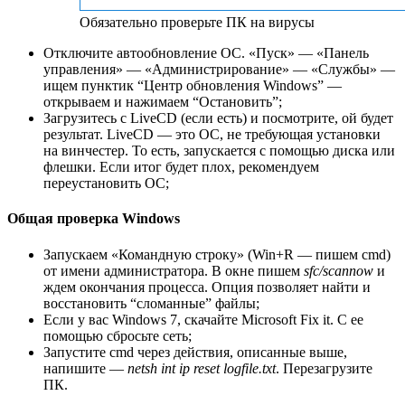
Обязательно проверьте ПК на вирусы
Отключите автообновление OC. «Пуск» — «Панель
управления» — «Администрирование» — «Службы» —
ищем пунктик “Центр обновления Windows” —
открываем и нажимаем “Остановить”;
Загрузитесь с LiveCD (если есть) и посмотрите, ой будет
результат. LiveCD — это ОС, не требующая установки
на винчестер. То есть, запускается с помощью диска или
флешки. Если итог будет плох, рекомендуем
переустановить ОС;
Общая проверка Windows
Запускаем «Командную строку» (Win+R — пишем cmd)
от имени администратора. В окне пишем
sfc/scannow
и
ждем окончания процесса. Опция позволяет найти и
восстановить “сломанные” файлы;
Если у вас Windows 7, скачайте Microsoft Fix it. С ее
помощью сбросьте сеть;
Запустите cmd через действия, описанные выше,
напишите —
netsh int ip reset logfile.txt
. Перезагрузите
ПК.