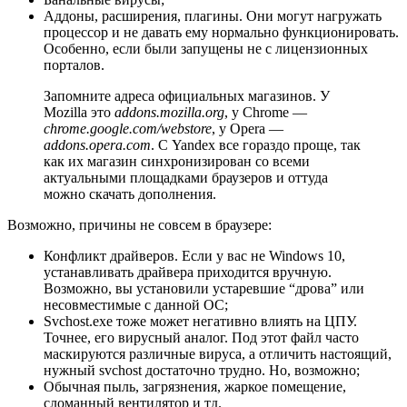
Аддоны, расширения, плагины. Они могут нагружать
процессор и не давать ему нормально функционировать.
Особенно, если были запущены не с лицензионных
порталов.
Запомните адреса официальных магазинов. У
Mozilla это
addons.mozilla.org
, у Chrome —
chrome.google.com/webstore
, у Opera —
addons.opera.com
. С Yandex все гораздо проще, так
как их магазин синхронизирован со всеми
актуальными площадками браузеров и оттуда
можно скачать дополнения.
Возможно, причины не совсем в браузере:
Конфликт драйверов. Если у вас не Windows 10,
устанавливать драйвера приходится вручную.
Возможно, вы установили устаревшие “дрова” или
несовместимые с данной ОС;
Svchost.exe тоже может негативно влиять на ЦПУ.
Точнее, его вирусный аналог. Под этот файл часто
маскируются различные вируса, а отличить настоящий,
нужный svchost достаточно трудно. Но, возможно;
Обычная пыль, загрязнения, жаркое помещение,
сломанный вентилятор и тд.