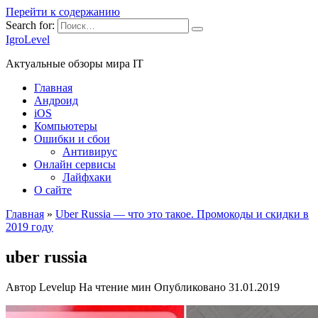
Перейти к содержанию
Search for:
IgroLevel
Актуальные обзоры мира IT
Главная
Андроид
iOS
Компьютеры
Ошибки и сбои
Антивирус
Онлайн сервисы
Лайфхаки
О сайте
Главная
»
Uber Russia — что это такое. Промокоды и скидки в
2019 году
uber russia
Автор
Levelup
На чтение
мин
Опубликовано
31.01.2019