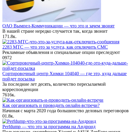
ОАО Вымпел-Коммуникации — что это и зачем звонят
В нашей стране нередко случается так, когда звонит
17
1.8к.
2283 МТС — что это за услуга, как отключить СМС
Рекламные объявления и специальные опции преследуют
0
972
Сортировочный центр Химки 104040 — где это, куда дальше
пойдет посылка
За последние лет десять, количество пересылаемой
корреспонденции
76
16к.
Как организовать и проводить онлайн-встречи?
Начиная с марта 2020 года большинство деловых переговоров
0
1.8к.
Perfdump — что это за программа на Андроид
Пользователи смартфонов Xiaomi и ASUS ZenFone могут