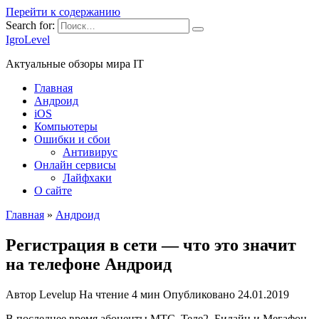
Перейти к содержанию
Search for:
IgroLevel
Актуальные обзоры мира IT
Главная
Андроид
iOS
Компьютеры
Ошибки и сбои
Антивирус
Онлайн сервисы
Лайфхаки
О сайте
Главная
»
Андроид
Регистрация в сети — что это значит
на телефоне Андроид
Автор
Levelup
На чтение
4 мин
Опубликовано
24.01.2019
В последнее время абоненты МТС, Теле2, Билайн и Мегафон