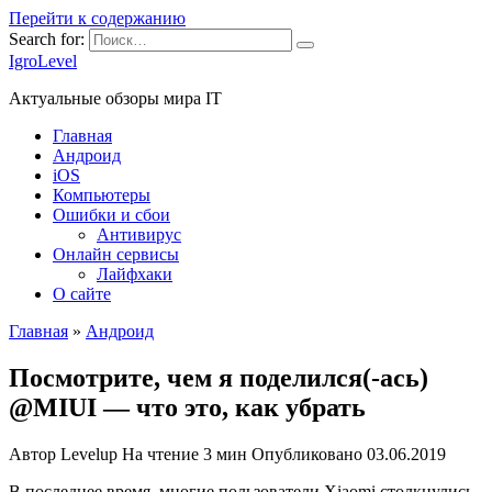
Перейти к содержанию
Search for:
IgroLevel
Актуальные обзоры мира IT
Главная
Андроид
iOS
Компьютеры
Ошибки и сбои
Антивирус
Онлайн сервисы
Лайфхаки
О сайте
Главная
»
Андроид
Посмотрите, чем я поделился(-ась)
@MIUI — что это, как убрать
Автор
Levelup
На чтение
3 мин
Опубликовано
03.06.2019
В последнее время, многие пользователи Xiaomi столкнулись