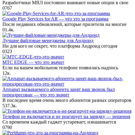
Разработчики MIUI постоянно вшивают новые опции в свое
0
767
Google Play Services for AR — что это за программа
После недавних обновлений, которые прилетели на многие
0
1.4к.
Лучшие файловые менеджеры для Андроид
Ни для кого не секрет, что платформа Андроид сегодня
0
323
МТС EDGE — что это значит
Если на вашем мобильном телефоне появилась надпись
1
2к.
Аппарат вызываемого абонента занят ваш звонок был
переадресован — что это значит
В последнее время очень много абонентов разных операторов
5
37.3к.
Телефон не включается и не реагирует на зарядку — решения
Со временем каждый гаджет устаревает, изнашивается
0
790