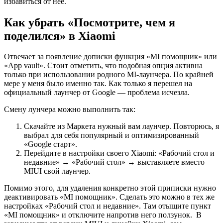
избавиться от неё.
Как убрать «Посмотрите, чем я
поделился» в Xiaomi
Отвечает за появление дописки функция «MI помощник» или
«App vault». Стоит отметить, что подобная опция активна
только при использовании родного MI-лаунчера. По крайней
мере у меня было именно так. Как только я перешел на
официальный лаунчер от Google — проблема исчезла.
Смену лунчера можно выполнить так:
Скачайте из Маркета нужный вам лаунчер. Повторюсь, я
выбрал для себя популярный и оптимизированный
«Google старт».
Перейдите в настройки своего Xiaomi: «Рабочий стол и
недавние» → «Рабочий стол» → выставляете вместо
MIUI свой лаунчер.
Помимо этого, для удаления конкретно этой приписки нужно
деактивировать «MI помощник». Сделать это можно в тех же
настройках «Рабочий стол и недавние». Там отыщите пункт
«MI помощник» и отключите напротив него ползунок. В