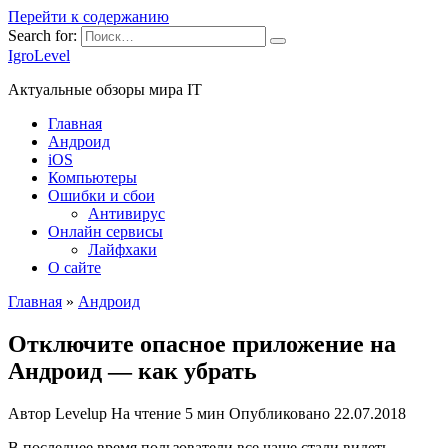
Перейти к содержанию
Search for:
IgroLevel
Актуальные обзоры мира IT
Главная
Андроид
iOS
Компьютеры
Ошибки и сбои
Антивирус
Онлайн сервисы
Лайфхаки
О сайте
Главная
»
Андроид
Отключите опасное приложение на
Андроид — как убрать
Автор
Levelup
На чтение
5 мин
Опубликовано
22.07.2018
В последнее время пользователи все чаще стали видеть