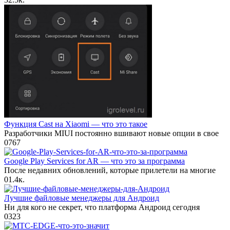
Функция Cast на Xiaomi — что это такое
Разработчики MIUI постоянно вшивают новые опции в свое
0
767
Google Play Services for AR — что это за программа
После недавних обновлений, которые прилетели на многие
0
1.4к.
Лучшие файловые менеджеры для Андроид
Ни для кого не секрет, что платформа Андроид сегодня
0
323