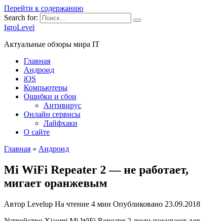
Перейти к содержанию
Search for:
IgroLevel
Актуальные обзоры мира IT
Главная
Андроид
iOS
Компьютеры
Ошибки и сбои
Антивирус
Онлайн сервисы
Лайфхаки
О сайте
Главная
»
Андроид
Mi WiFi Repeater 2 — не работает,
мигает оранжевым
Автор
Levelup
На чтение
4 мин
Опубликовано
23.09.2018
Устройство Xiaomi Mi WiFi Repeater 2 люди покупают для