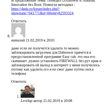
В продолжение темы. Победил DAbrower и Android
Innovation без Root. Помогла методика :
https://4pda.ru/forum/index.php?
showtopic=941771&st=0#entry82593324
.
Ответить
виталий
21.02.2019 в 20:01
даже если не получится удалить то можно
заблокировать.загрузчик для Dabrower прячется в
предустановленной программе Easy calc это она его
скачивает ,нужно установить FIREWALL без рут прав и
заблокировать ей выход в интернет у меня получилось
потому как удалить его я не смог даже путем сноса
телефона
Ответить
Levelup
автор
21.02.2019 в 20:08