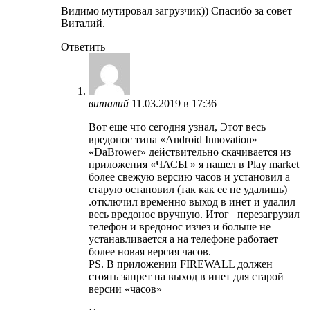
Видимо мутировал загрузчик)) Спасибо за совет
Виталий.
Ответить
виталий
11.03.2019 в 17:36
Вот еще что сегодня узнал, Этот весь
вредонос типа «Android Innovation»
«DaBrower» действительно скачивается из
приложения «ЧАСЫ » я нашел в Play market
более свежую версию часов и установил а
старую остановил (так как ее не удалишь)
.отключил временно выход в инет и удалил
весь вредонос вручную. Итог _перезагрузил
телефон и вредонос изчез и больше не
устанавливается а на телефоне работает
более новая версия часов.
PS. В приложении FIREWALL должен
стоять запрет на выход в инет для старой
версии «часов»