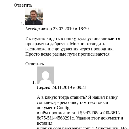
Ответить
Levelup
автор
23.02.2019 в 18:29
Их нужно кидать в папку, куда устанавливается
программка даброуэр. Можно отследить
расположение до удаления через проводник.
Просто везде разные пути прописываются.
Ответить
Сергей
24.11.2019 в 09:41
А в какую тогда ставить? Я нашёл папку
com.newspaper.comic, там текстовый
документ Config,
в нём прописано ¬н t $3ef7d98d-cfd0-361f-
8e75-5f144568291c. Удалил этот документ и
вставил
в папку com.newspaper.comic 2 пустышки. Но