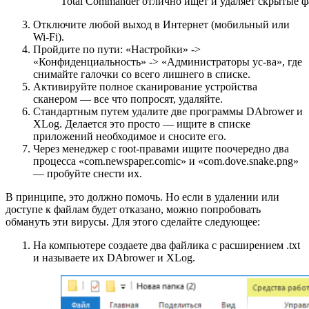
Total Commander отлично ищет и удаляет скрытые 
Отключите любой выход в Интернет (мобильный или
Wi-Fi).
Пройдите по пути: «Настройки» ->
«Конфиденциальность» -> «Администраторы ус-ва», где
снимайте галочки со всего лишнего в списке.
Активируйте полное сканирование устройства
сканером — все что попросят, удаляйте.
Стандартным путем удалите две программы DAbrower и
XLog. Делается это просто — ищите в списке
приложений необходимое и сносите его.
Через менеджер с root-правами ищите поочередно два
процесса «com.newspaper.comic» и «com.dove.snake.png»
— пробуйте снести их.
В принципе, это должно помочь. Но если в удалении или
доступе к файлам будет отказано, можно попробовать
обмануть эти вирусы. Для этого сделайте следующее:
На компьютере создаете два файлика с расширением .txt
и называете их DAbrower и XLog.