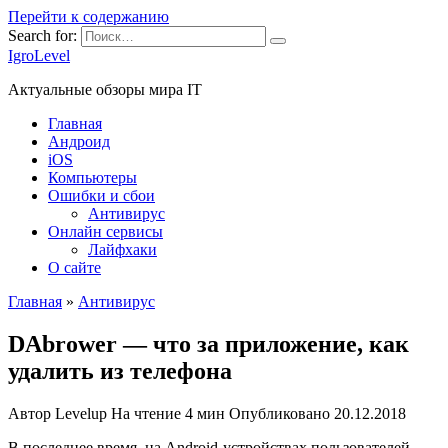
Перейти к содержанию
Search for:
IgroLevel
Актуальные обзоры мира IT
Главная
Андроид
iOS
Компьютеры
Ошибки и сбои
Антивирус
Онлайн сервисы
Лайфхаки
О сайте
Главная
»
Антивирус
DAbrower — что за приложение, как
удалить из телефона
Автор
Levelup
На чтение
4 мин
Опубликовано
20.12.2018
В последнее время, на Android-устройствах пользователей