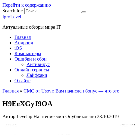
Перейти к содержанию
Search for:
IgroLevel
Актуальные обзоры мира IT
Главная
Андроид
iOS
Компьютеры
Ошибки и сбои
Антивирус
Онлайн сервисы
Лайфхаки
О сайте
Главная
»
СМС от Usovr: Вам начислен бонус — что это
H9EeXGyJ9OA
Автор
Levelup
На чтение
мин
Опубликовано
23.10.2019