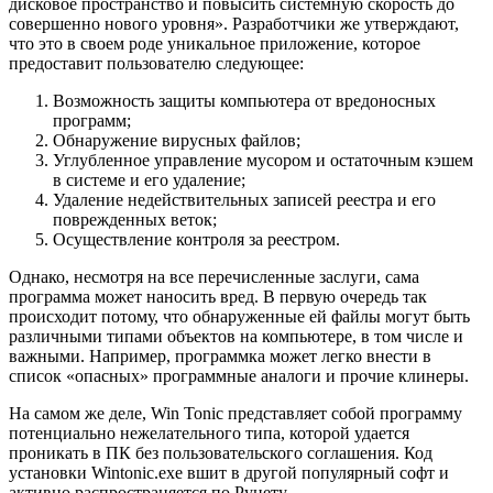
дисковое пространство и повысить системную скорость до
совершенно нового уровня». Разработчики же утверждают,
что это в своем роде уникальное приложение, которое
предоставит пользователю следующее:
Возможность защиты компьютера от вредоносных
программ;
Обнаружение вирусных файлов;
Углубленное управление мусором и остаточным кэшем
в системе и его удаление;
Удаление недействительных записей реестра и его
поврежденных веток;
Осуществление контроля за реестром.
Однако, несмотря на все перечисленные заслуги, сама
программа может наносить вред. В первую очередь так
происходит потому, что обнаруженные ей файлы могут быть
различными типами объектов на компьютере, в том числе и
важными. Например, программка может легко внести в
список «опасных» программные аналоги и прочие клинеры.
На самом же деле, Win Tonic представляет собой программу
потенциально нежелательного типа, которой удается
проникать в ПК без пользовательского соглашения. Код
установки Wintonic.exe вшит в другой популярный софт и
активно распространяется по Рунету.