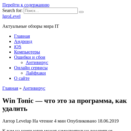
Перейти к содержанию
Search for:
IgroLevel
Актуальные обзоры мира IT
Главная
Андроид
iOS
Компьютеры
Ошибки и сбои
Антивирус
Онлайн сервисы
Лайфхаки
О сайте
Главная
»
Антивирус
Win Tonic — что это за программа, как
удалить
Автор
Levelup
На чтение
4 мин
Опубликовано
18.06.2019
К вам на компьютер может самостоятельно внедряться