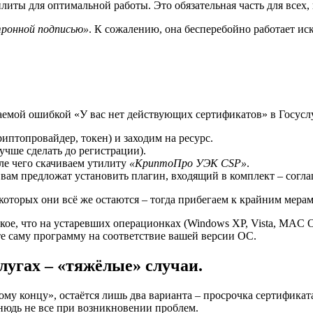
литы для оптимальной работы. Это обязательная часть для всех,
тронной подписью»
. К сожалению, она бесперебойно работает ис
аемой ошибкой «У вас нет действующих сертификатов» в Госусл
иптопровайдер, токен) и заходим на ресурс.
чше сделать до регистрации).
сле чего скачиваем утилиту
«КриптоПро УЭК CSP»
.
м предложат установить плагин, входящий в комплект – согла
которых они всё же остаются – тогда прибегаем к крайним мерам
ое, что на устаревших операционках (Windows XP, Vista, MAC O
е саму программу на соответствие вашей версии ОС.
лугах – «тяжёлые» случаи.
у концу», остаётся лишь два варианта – просрочка сертификата 
нюдь не все при возникновении проблем.