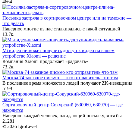
4
664
Посылка застряла в сортировочном центре или на таможне —
что делать
Наверное многие из нас сталкивались с такой ситуацией
1
3.7к.
Mi видео не может получить доступ к видео на вашем
устройстве Xiaomi — решение
Компания Xiaomi продолжает «радовать»
7
3.2к.
Москва 74 заказное письмо — кто отправитель, что там
В последнее время множество людей получают ZK-извещения
5
199
Сортировочный центр Сокурский (630960, 630970) — где
находится
Наверное каждый человек, ожидающий посылку, хотя бы
21
281
© 2026 IgroLevel