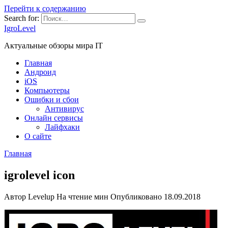
Перейти к содержанию
Search for:
IgroLevel
Актуальные обзоры мира IT
Главная
Андроид
iOS
Компьютеры
Ошибки и сбои
Антивирус
Онлайн сервисы
Лайфхаки
О сайте
Главная
igrolevel icon
Автор
Levelup
На чтение
мин
Опубликовано
18.09.2018