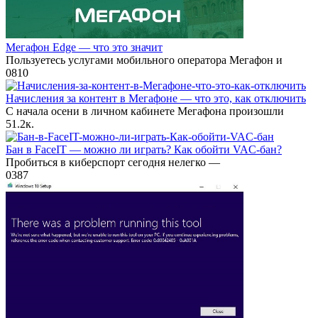
Мегафон Edge — что это значит
Пользуетесь услугами мобильного оператора Мегафон и
0
810
Начисления за контент в Мегафоне — что это, как отключить
С начала осени в личном кабинете Мегафона произошли
5
1.2к.
Бан в FaceIT — можно ли играть? Как обойти VAC-бан?
Пробиться в киберспорт сегодня нелегко —
0
387