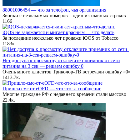
88001006454 — что за телефон, чья организация
Звонки с незнакомых номеров – один из главных страхов
1
166
iQOS не заряжается и мигает красным — что делать
За последние несколько лет продажи iQOS от Tobacco
118
3к.
Нет доступа к просмотру отключите приемник от сети
питания на 3 сек — решаем ошибку 0
Очень много клиентов Триколор-ТВ встречали ошибку «0»
14
13.7к.
Пришла смс от eOFD — что это за сообщение
Многие граждане РФ с недавнего времени стали массово
2
2.4к.