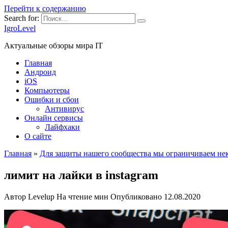
Перейти к содержанию
Search for:
IgroLevel
Актуальные обзоры мира IT
Главная
Андроид
iOS
Компьютеры
Ошибки и сбои
Антивирус
Онлайн сервисы
Лайфхаки
О сайте
Главная
»
Для защиты нашего сообщества мы ограничиваем неко
лимит на лайки в instagram
Автор
Levelup
На чтение
мин
Опубликовано
12.08.2020